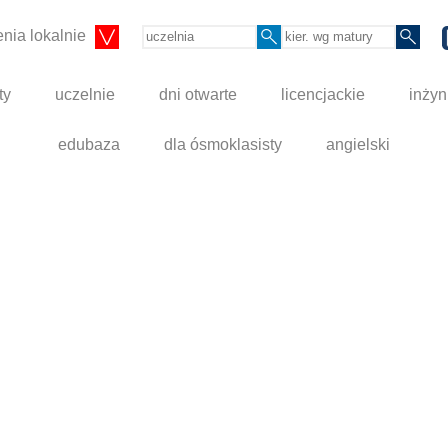
nia lokalnie
ty
uczelnie
dni otwarte
licencjackie
inżyn
edubaza
dla ósmoklasisty
angielski