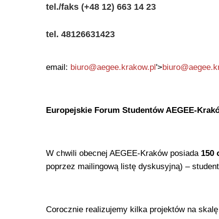
tel./faks (+48 12) 663 14 23
tel. 48126631423
email:
biuro@aegee.krakow.pl
'>
biuro@aegee.k
Europejskie Forum Studentów AEGEE-Krak
W chwili obecnej AEGEE-Kraków posiada
150 
poprzez mailingową listę dyskusyjną) – studen
Corocznie realizujemy kilka projektów na skal