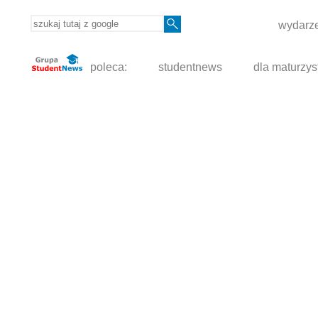
wydarze
poleca:
studentnews
dla maturzys