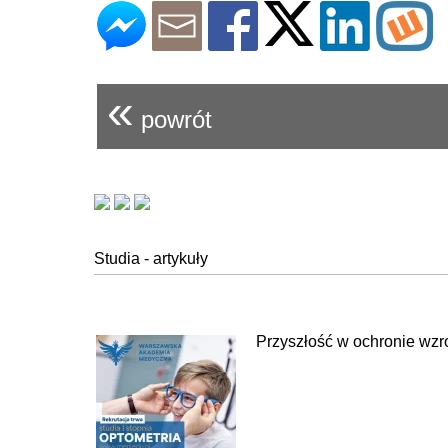
«
powrót
Studia - artykuły
Przyszłość w ochronie wzr