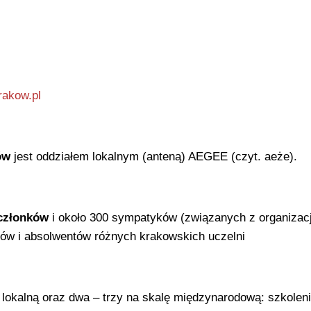
rakow.pl
ów
jest oddziałem lokalnym (anteną) AEGEE (czyt. aeże).
członków
i około 300 sympatyków (związanych z organizac
tów i absolwentów różnych krakowskich uczelni
ę lokalną oraz dwa – trzy na skalę międzynarodową: szkoleni