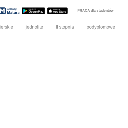
PRACA dla studentów
ierskie
jednolite
II stopnia
podyplomowe