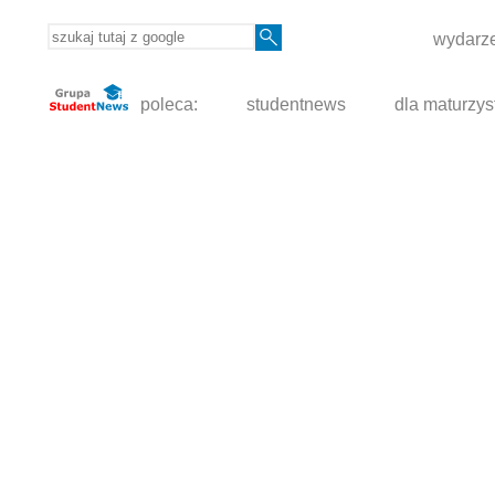
wydarze
poleca:
studentnews
dla maturzys