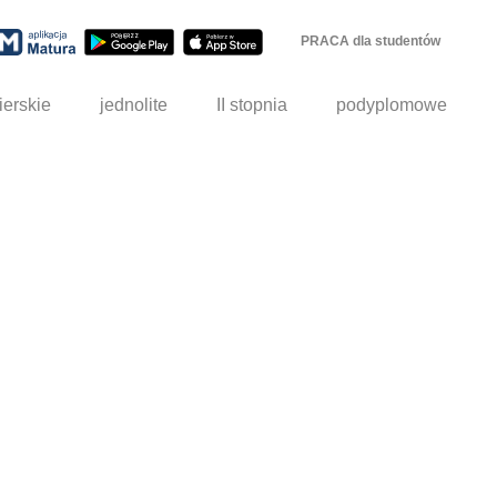
PRACA dla studentów
ierskie
jednolite
II stopnia
podyplomowe