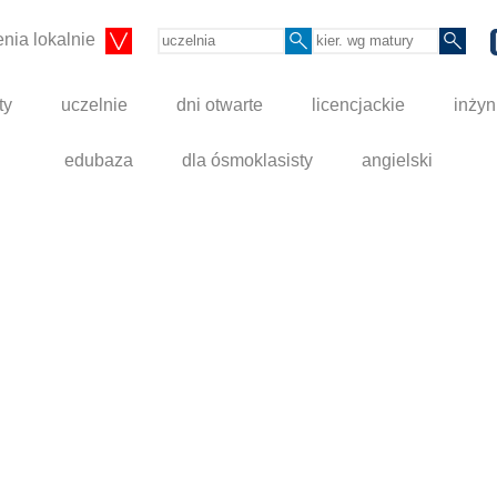
nia lokalnie
ty
uczelnie
dni otwarte
licencjackie
inżyn
edubaza
dla ósmoklasisty
angielski