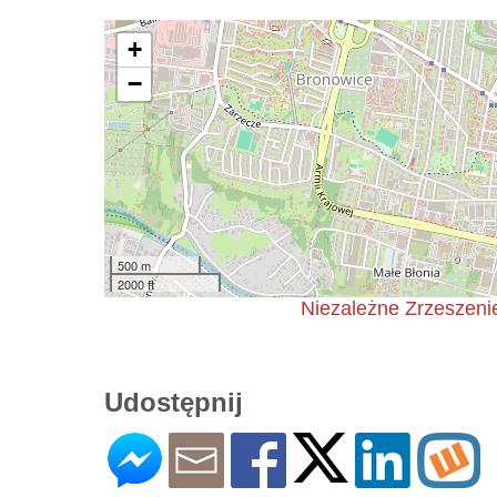
+
−
500 m
2000 ft
Niezależne Zrzeszeni
Udostępnij