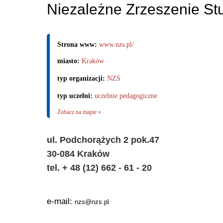
Niezależne Zrzeszenie S
Strona www:
www.nzs.pl/
miasto:
Kraków
typ organizacji:
NZS
typ uczelni:
uczelnie pedagogiczne
Zobacz na mapie »
ul. Podchorążych 2 pok.47
30-084 Kraków
tel. + 48 (12) 662 - 61 - 20
e-mail:
nzs@
nzs.pl