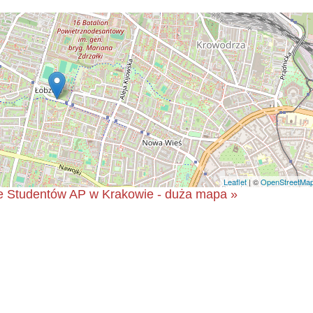
Leaflet
| ©
OpenStreetMa
e Studentów AP w Krakowie - duża mapa »