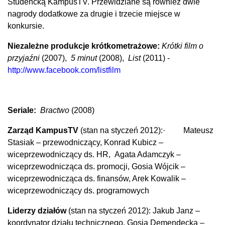
Studencką KampusTV. Przewidziane są również dwie
nagrody dodatkowe za drugie i trzecie miejsce w
konkursie.
Niezależne produkcje krótkometrażowe:
Krótki film o
przyjaźni
(2007),
5 minut
(2008),
List
(2011) -
http://www.facebook.com/listfilm
Seriale:
Bractwo
(2008)
Zarząd KampusTV
(stan na styczeń 2012):
·
Mateusz
Stasiak – przewodniczący,
Konrad Kubicz –
wiceprzewodniczący ds. HR,
Agata Adamczyk –
wiceprzewodnicząca ds. promocji,
Gosia Wójcik –
wiceprzewodnicząca ds. finansów,
Arek Kowalik –
wiceprzewodniczący ds. programowych
Liderzy działów
(stan na styczeń 2012):
Jakub Janz –
koordynator działu technicznego,
Gosia Demendecka –