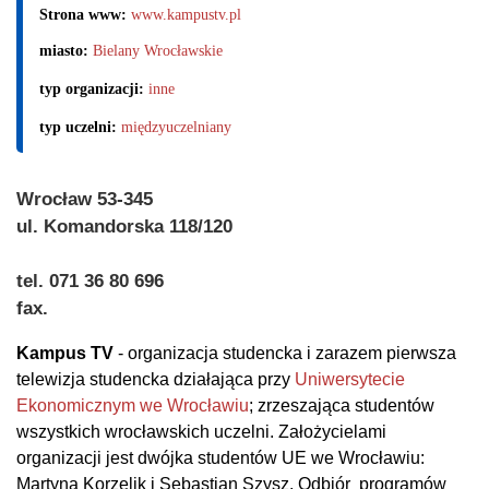
Strona www:
www.kampustv.pl
miasto:
Bielany Wrocławskie
typ organizacji:
inne
typ uczelni:
międzyuczelniany
Wrocław 53-345
ul. Komandorska 118/120
tel. 071 36 80 696
fax.
Kampus TV
- organizacja studencka i zarazem pierwsza
telewizja studencka działająca przy
Uniwersytecie
Ekonomicznym we Wrocławiu
; zrzeszająca studentów
wszystkich wrocławskich uczelni.
Założycielami
organizacji jest dwójka studentów UE we Wrocławiu:
Martyna Korzelik i Sebastian Szysz.
Odbiór programów