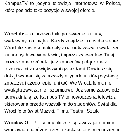
KampusTV to jedyna telewizja internetowa w Polsce,
która posiada taką pozycję w swojej ofercie.
·
WrocLife
– to przewodnik po świecie kultury,
wydawany co piątek. Każdy znajdzie tu coś dla siebie.
WrocLife zawiera materiały z najciekawszych wydarzeń
kuluralnych we Wrocławiu, imprez czy eventów. Tutaj
możesz obejrzeć relacje z koncertów połączone z
rozmowami z największymi gwiazdami. Dowiesz się,
dokąd wybrać się w przyszłym tygodniu, którą wystawę
zobaczyć i czego lepiej unikać. We WrocLife nic nie
wygląda zwyczajnie i sztampowo. Juz same zapowiedzi
udowadniają, że Kampus TV to nowoczesna telewizja
skierowana przede wszystkim do studentów. Świat dla
Wroclife to świat Muzyki, Filmu, Teatru i Sztuki
·
Wrocław O … !
– sondy uliczne, sprawdzające opinie
wrocławian na różne, często zaskakujące, niecodzienne