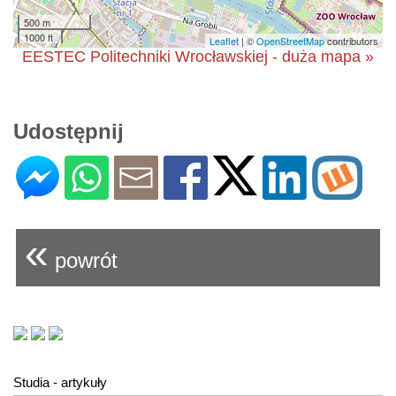
500 m
1000 ft
Leaflet
| ©
OpenStreetMap
contributors
EESTEC Politechniki Wrocławskiej - duża mapa »
Udostępnij
«
powrót
Studia - artykuły