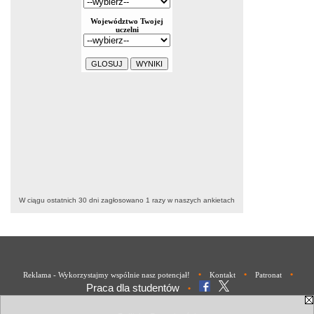
W ciągu ostatnich 30 dni zagłosowano
1
razy w naszych ankietach
•
•
•
Reklama - Wykorzystajmy wspólnie nasz potencjał!
Kontakt
Patronat
Praca dla studentów
•