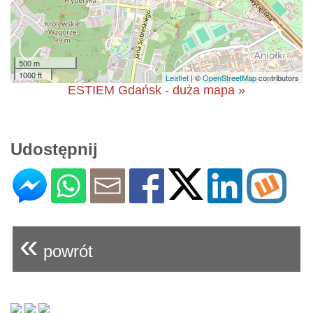
500 m
1000 ft
Leaflet
| ©
OpenStreetMap
contributors
ESTIEM Gdańsk - duża mapa »
Udostępnij
«
powrót