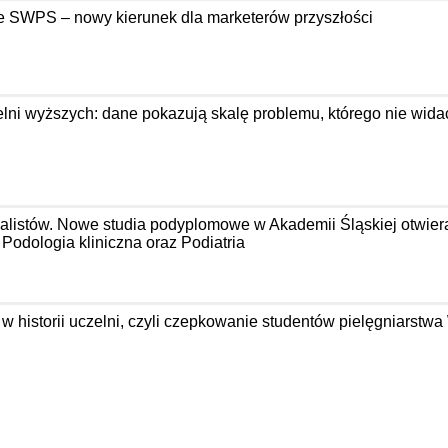
e SWPS – nowy kierunek dla marketerów przyszłości
ni wyższych: dane pokazują skalę problemu, którego nie wida
jalistów. Nowe studia podyplomowe w Akademii Śląskiej otwier
odologia kliniczna oraz Podiatria
 w historii uczelni, czyli czepkowanie studentów pielęgniarst