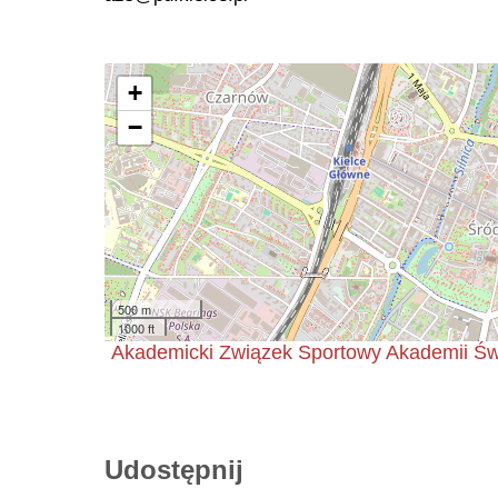
+
−
500 m
1000 ft
Akademicki Związek Sportowy Akademii Świ
Udostępnij