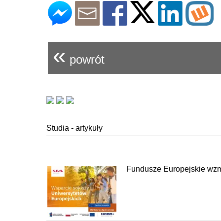
«
powrót
Studia - artykuły
Fundusze Europejskie wzm