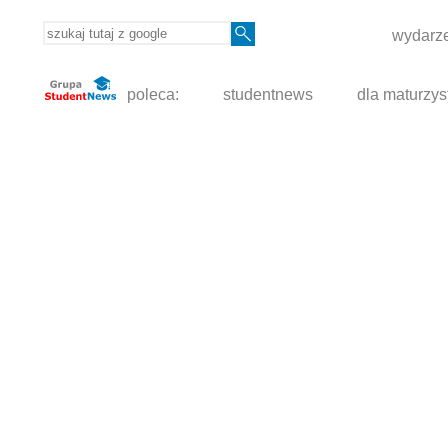
wydarze
poleca:
studentnews
dla maturzys