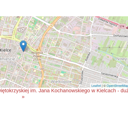
Leaflet
| ©
OpenStreetMa
ętokrzyskiej im. Jana Kochanowskiego w Kielcach - d
»