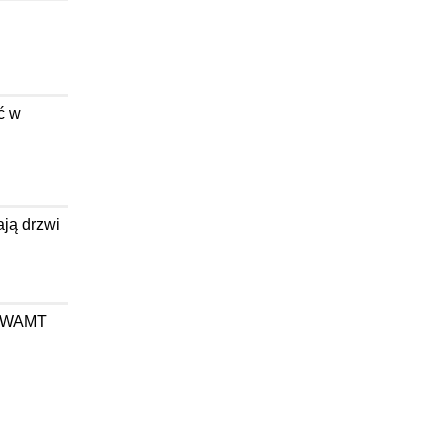
ć w
ają drzwi
wa WAMT