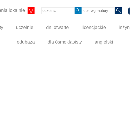
nia lokalnie
ty
uczelnie
dni otwarte
licencjackie
inżyn
edubaza
dla ósmoklasisty
angielski