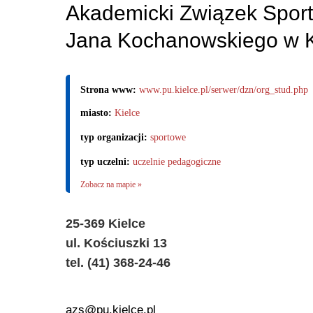
Akademicki Związek Sport
Jana Kochanowskiego w K
Strona www:
www.pu.kielce.pl/serwer/dzn/org_stud.php
miasto:
Kielce
typ organizacji:
sportowe
typ uczelni:
uczelnie pedagogiczne
Zobacz na mapie »
25-369 Kielce
ul. Kościuszki 13
tel. (41) 368-24-46
azs@pu.kielce.pl