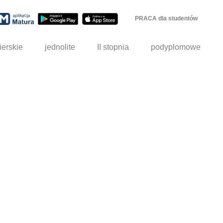
PRACA dla studentów
ierskie
jednolite
II stopnia
podyplomowe