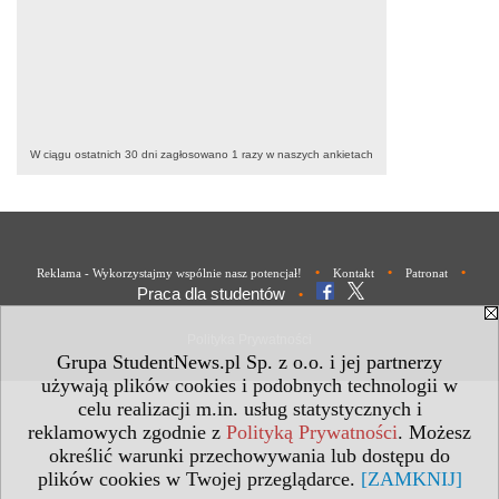
W ciągu ostatnich 30 dni zagłosowano
1
razy w naszych ankietach
•
•
•
Reklama - Wykorzystajmy wspólnie nasz potencjał!
Kontakt
Patronat
Praca dla studentów
•
Polityka Prywatności
Grupa StudentNews.pl Sp. z o.o. i jej partnerzy
używają plików cookies i podobnych technologii w
celu realizacji m.in. usług statystycznych i
reklamowych zgodnie z
Polityką Prywatności
. Możesz
określić warunki przechowywania lub dostępu do
plików cookies w Twojej przeglądarce.
[ZAMKNIJ]