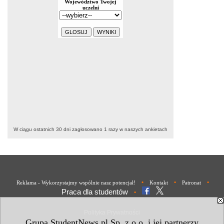
W ciągu ostatnich 30 dni zagłosowano
1
razy w naszych ankietach
•
•
•
Reklama - Wykorzystajmy wspólnie nasz potencjał!
Kontakt
Patronat
Praca dla studentów
•
Polityka Prywatności
Grupa StudentNews.pl Sp. z o.o. i jej partnerzy