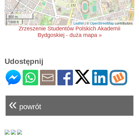
500 m
1000 ft
Leaflet
| ©
OpenStreetMap
contributors
Zrzeszenie Studentów Polskich Akademii
Bydgoskiej - duża mapa »
Udostępnij
«
powrót