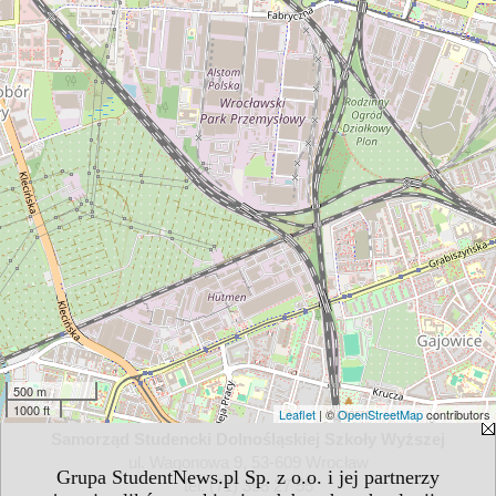
500 m
1000 ft
Leaflet
| ©
OpenStreetMap
contributors
Samorząd Studencki Dolnośląskiej Szkoły Wyższej
ul. Wagonowa 9, 53-609 Wrocław
Grupa StudentNews.pl Sp. z o.o. i jej partnerzy
tel. (71) 358 27 55