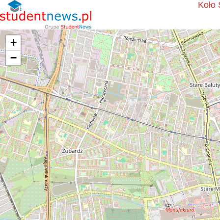
Koło 
+
−