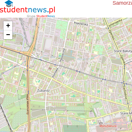
Samorzą
+
−