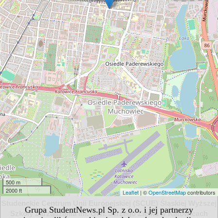
500 m
2000 ft
Leaflet
| ©
OpenStreetMap
contributors
Studenckie Centrum Unii Europejskiej (SCUE) Śląskiej Wyższej
Grupa StudentNews.pl Sp. z o.o. i jej partnerzy
Szkoły Zarządzania im. Gen. Jerzego Ziętka w Katowicach