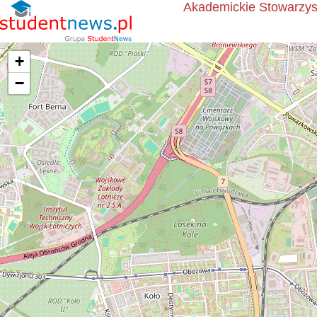
Akademickie Stowarzy
+
−