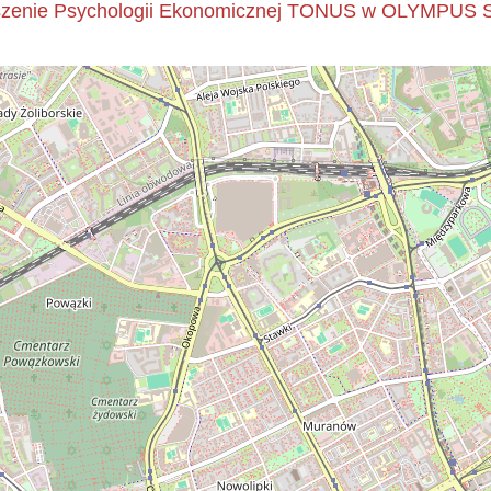
szenie Psychologii Ekonomicznej TONUS w OLYMPUS Sz