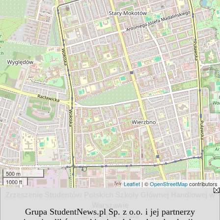
500 m
1000 ft
Leaflet
| ©
OpenStreetMap
contributors
Zrzeszenie Studentów Polskich Szkoły Głównej Handlowej w
Warszawie
Grupa StudentNews.pl Sp. z o.o. i jej partnerzy
02-554 Warszawa