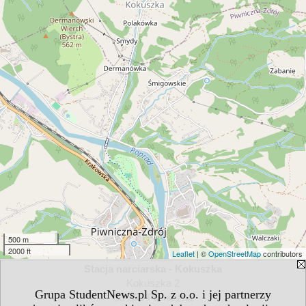
500 m
2000 ft
Leaflet
| ©
OpenStreetMap
contributors
Stacja narciarska - Kokuszka
Kokuszka 2
Grupa StudentNews.pl Sp. z o.o. i jej partnerzy
33-350 Piwniczna