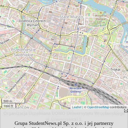
500 m
1000 ft
Leaflet
| ©
OpenStreetMap
contributors
Organizacja Uczelniana UOMO Uniwersytetu Wrocławskiego
pl. Uniwersytecki 1,
Grupa StudentNews.pl Sp. z o.o. i jej partnerzy
50-137 Wrocław