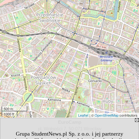
500 m
1000 ft
Leaflet
| ©
OpenStreetMap
contributors
EuroCamp
pl. Wolności 7, 50-071 Wrocław
Grupa StudentNews.pl Sp. z o.o. i jej partnerzy
Tel. 071 793 22 22, Fax: 071 793 22 20