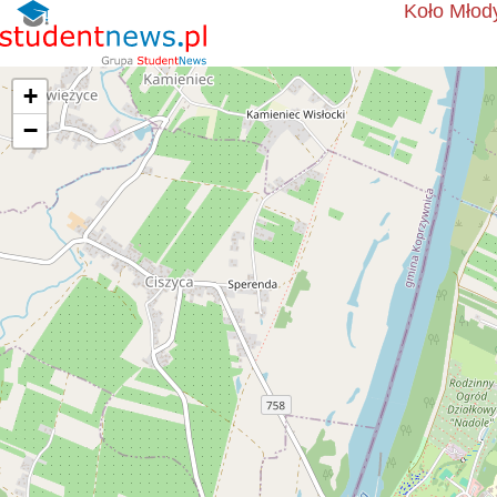
Koło Młod
+
−