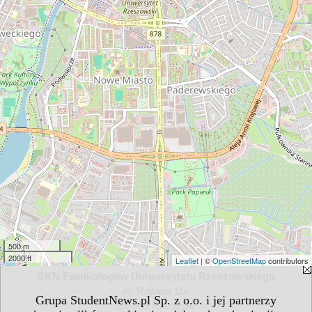
500 m
2000 ft
Leaflet
| ©
OpenStreetMap
contributors
SKN Familiologów Uniwersytetu Rzeszowskiego
Al. Rejtana 16c
Grupa StudentNews.pl Sp. z o.o. i jej partnerzy
35-959 Rzeszów