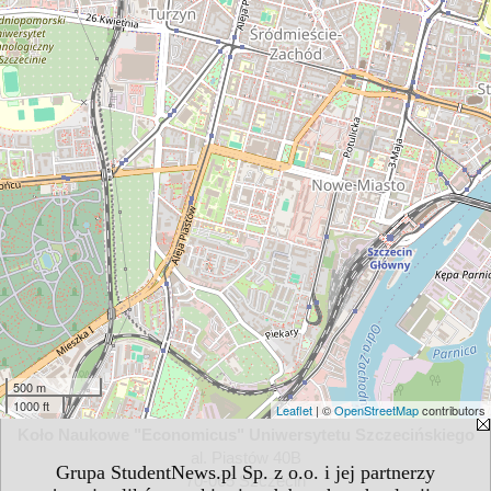
500 m
1000 ft
Leaflet
| ©
OpenStreetMap
contributors
Koło Naukowe "Economicus" Uniwersytetu Szczecińskiego
al. Piastów 40B
Grupa StudentNews.pl Sp. z o.o. i jej partnerzy
70-065 Szczecin